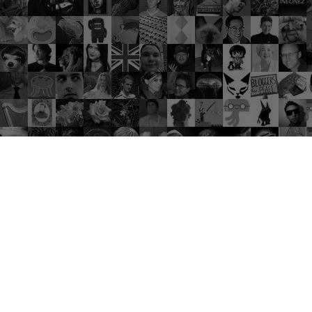
Trend Gruplar
Kaliteli sohbetlerin harika deneyimlere
dönüştüğü yer