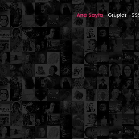
Ana Sayfa
Gruplar
SS