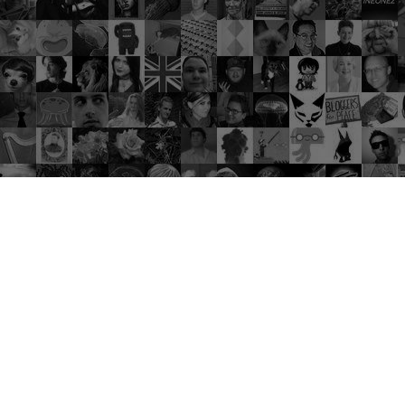
Trend Gruplar
Kaliteli sohbetlerin harika deneyimlere
dönüştüğü yer